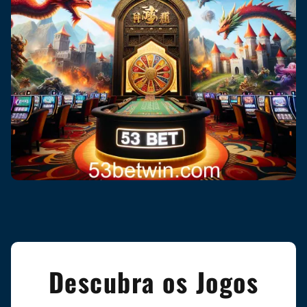
Descubra os Jogos