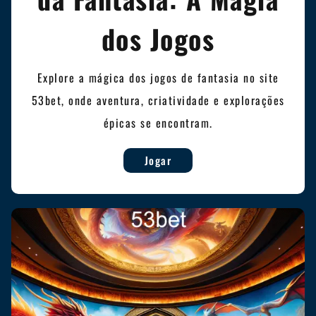
dos Jogos
Explore a mágica dos jogos de fantasia no site
53bet, onde aventura, criatividade e explorações
épicas se encontram.
Jogar