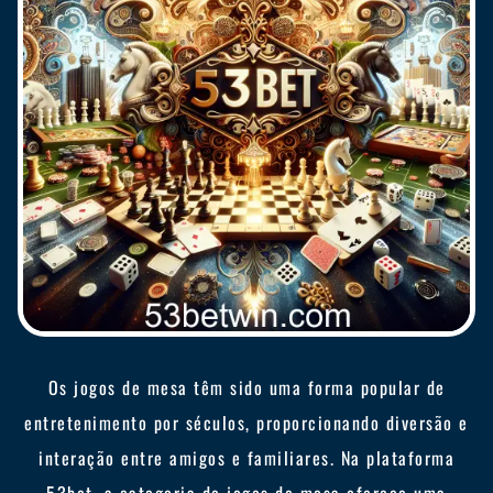
Os jogos de mesa têm sido uma forma popular de
entretenimento por séculos, proporcionando diversão e
interação entre amigos e familiares. Na plataforma