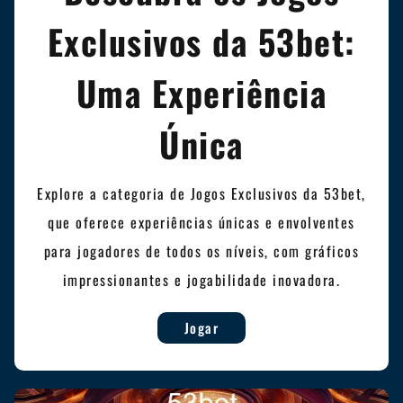
Exclusivos da 53bet:
Uma Experiência
Única
Explore a categoria de Jogos Exclusivos da 53bet,
que oferece experiências únicas e envolventes
para jogadores de todos os níveis, com gráficos
impressionantes e jogabilidade inovadora.
Jogar