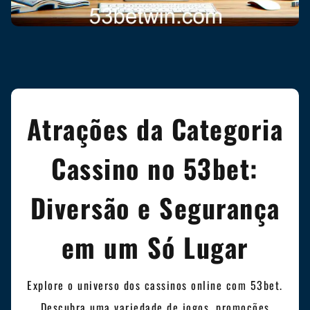
Atrações da Categoria
Cassino no 53bet:
Diversão e Segurança
em um Só Lugar
Explore o universo dos cassinos online com 53bet.
Descubra uma variedade de jogos, promoções