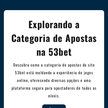
Explorando a
Categoria de Apostas
na 53bet
Descubra como a categoria de apostas do site
53bet está moldando a experiência de jogos
online, oferecendo diversas opções e uma
plataforma segura para apostadores de todos os
níveis.