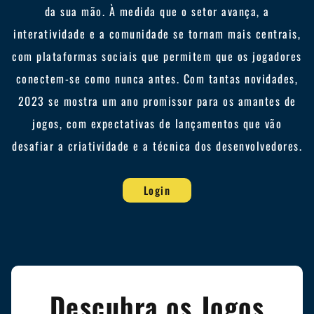
da sua mão. À medida que o setor avança, a
interatividade e a comunidade se tornam mais centrais,
com plataformas sociais que permitem que os jogadores
conectem-se como nunca antes. Com tantas novidades,
2023 se mostra um ano promissor para os amantes de
jogos, com expectativas de lançamentos que vão
desafiar a criatividade e a técnica dos desenvolvedores.
Login
Descubra os Jogos