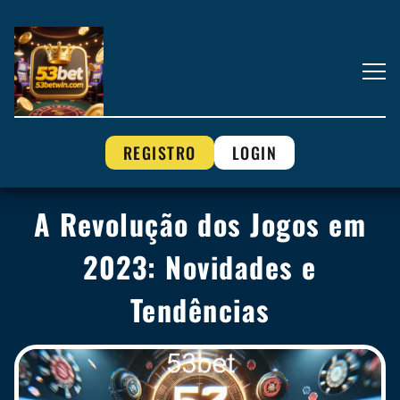
REGISTRO
LOGIN
A Revolução dos Jogos em
2023: Novidades e
Tendências