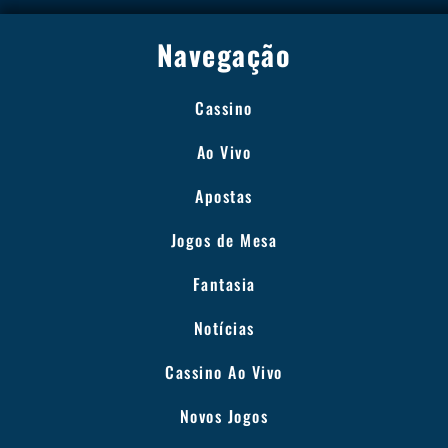
Navegação
Cassino
Ao Vivo
Apostas
Jogos de Mesa
Fantasia
Notícias
Cassino Ao Vivo
Novos Jogos