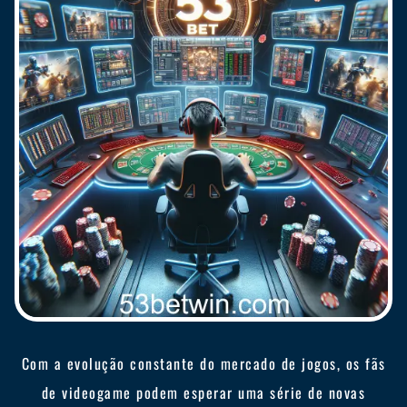
Com a evolução constante do mercado de jogos, os fãs
de videogame podem esperar uma série de novas