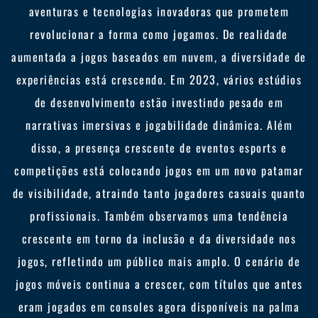
aventuras e tecnologias inovadoras que prometem
revolucionar a forma como jogamos. De realidade
aumentada a jogos baseados em nuvem, a diversidade de
experiências está crescendo. Em 2023, vários estúdios
de desenvolvimento estão investindo pesado em
narrativas imersivas e jogabilidade dinâmica. Além
disso, a presença crescente de eventos esports e
competições está colocando jogos em um novo patamar
de visibilidade, atraindo tanto jogadores casuais quanto
profissionais. Também observamos uma tendência
crescente em torno da inclusão e da diversidade nos
jogos, refletindo um público mais amplo. O cenário de
jogos móveis continua a crescer, com títulos que antes
eram jogados em consoles agora disponíveis na palma