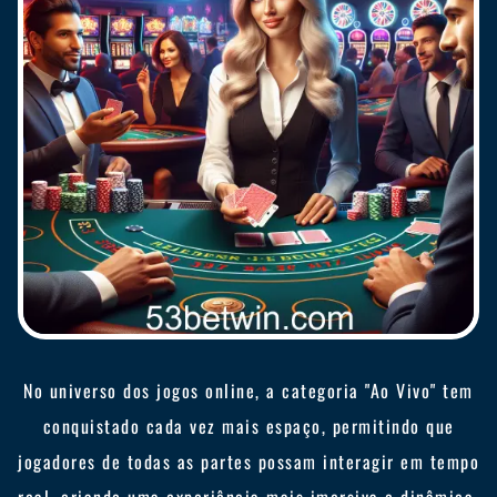
No universo dos jogos online, a categoria "Ao Vivo" tem
conquistado cada vez mais espaço, permitindo que
jogadores de todas as partes possam interagir em tempo