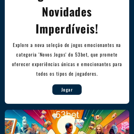
Novidades
Imperdíveis!
Explore a nova seleção de jogos emocionantes na
categoria 'Novos Jogos' do 53bet, que promete
oferecer experiências únicas e emocionantes para
todos os tipos de jogadores.
Jogar