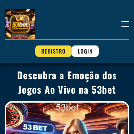
REGISTRO
LOGIN
Descubra a Emoção dos
Jogos Ao Vivo na 53bet